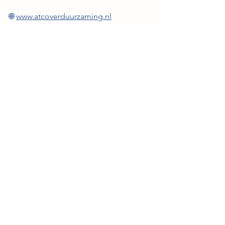
🌐 
www.atcoverduurzaming.nl
Alles weergeven
Recente blogposts