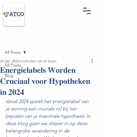
Post
All Posts
29 dec 2023
2 minuten om te lezen
All Posts
𝐄𝐧𝐞𝐫𝐠𝐢𝐞𝐥𝐚𝐛𝐞𝐥𝐬 𝐖𝐨𝐫𝐝𝐞𝐧
Blog
𝐂𝐫𝐮𝐜𝐢𝐚𝐚𝐥 𝐯𝐨𝐨𝐫 𝐇𝐲𝐩𝐨𝐭𝐡𝐞𝐤𝐞𝐧
𝐢𝐧 𝟐𝟎𝟐𝟒
Vanaf 2024 speelt het energielabel van 
je woning een cruciale rol bij het 
bepalen van je maximale hypotheek. In 
deze blog gaan we dieper in op deze 
belangrijke verandering in de 