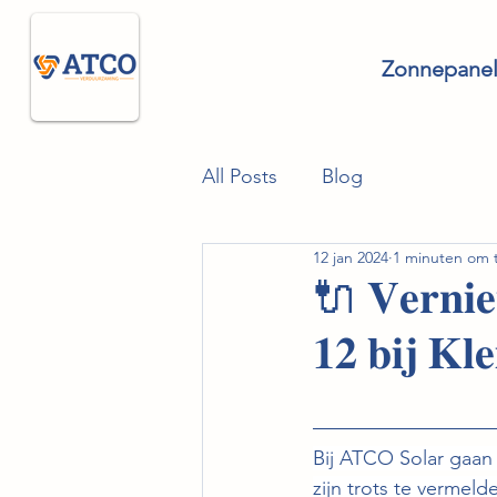
Zonnepane
All Posts
Blog
12 jan 2024
1 minuten om t
🔌 𝐕𝐞𝐫𝐧𝐢𝐞
𝟏𝟐 𝐛𝐢𝐣 𝐊𝐥𝐞
Bij ATCO Solar gaan 
zijn trots te vermeld