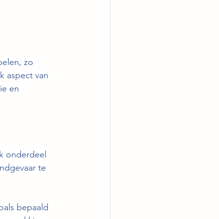
pelen, zo 
k aspect van 
tie en 
g, elk onderdeel 
andgevaar te 
, zoals bepaald 