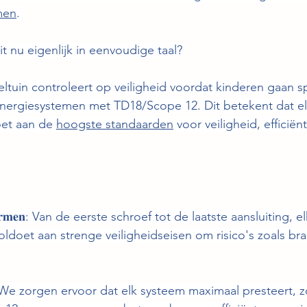
men
.
t nu eigenlijk in eenvoudige taal?
eltuin controleert op veiligheid voordat kinderen gaan s
nergiesystemen met TD18/Scope 12. Dit betekent dat el
oet aan de 
hoogste standaarden
 voor veiligheid, efficiën
𝐡𝐞𝐢𝐝𝐬𝐧𝐨𝐫𝐦𝐞𝐧: Van de eerste schroef tot de laatste aansluitin
voldoet aan strenge veiligheidseisen om risico's zoals br
𝐭𝐚𝐭𝐢𝐞𝐬: We zorgen ervoor dat elk systeem maximaal presteert