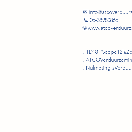
✉ 
info@atcoverduur
📞 06-38980866
🌐 
www.atcoverduurz
#TD18
#Scope12
#Z
#ATCOVerduurzami
#Nulmeting
#Verduu