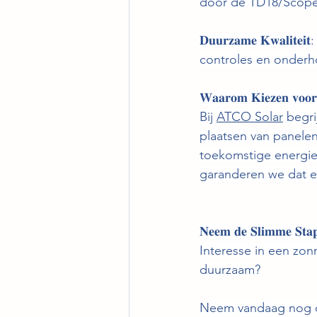
door de TD18/Scope 
𝐃𝐮𝐮𝐫𝐳𝐚𝐦𝐞 𝐊𝐰𝐚
controles en onder
𝐖𝐚𝐚𝐫𝐨𝐦 𝐊𝐢𝐞𝐳𝐞𝐧 𝐯𝐨𝐨
Bij 
ATCO Solar
 begri
plaatsen van panelen
toekomstige energie
garanderen we dat elk
𝐍𝐞𝐞𝐦 𝐝𝐞 𝐒𝐥𝐢𝐦𝐦𝐞 𝐒𝐭𝐚
Interesse in een zonn
duurzaam?
Neem vandaag nog c