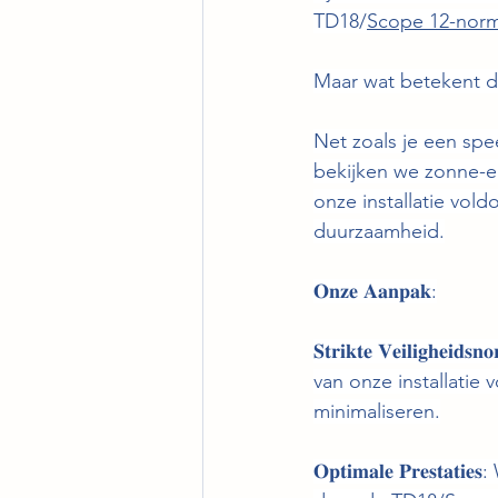
TD18/
Scope 12-nor
Maar wat betekent di
Net zoals je een spe
bekijken we zonne-e
onze installatie vold
duurzaamheid.
𝐎𝐧𝐳𝐞 𝐀𝐚𝐧𝐩𝐚𝐤:
𝐒𝐭𝐫𝐢𝐤𝐭𝐞 𝐕𝐞𝐢𝐥𝐢
van onze installatie 
minimaliseren.
𝐎𝐩𝐭𝐢𝐦𝐚𝐥𝐞 𝐏𝐫𝐞