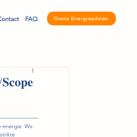
Contact
FAQ
Gratis Energieadvies
/𝐒𝐜𝐨𝐩𝐞
e-energie. We 
trikte 