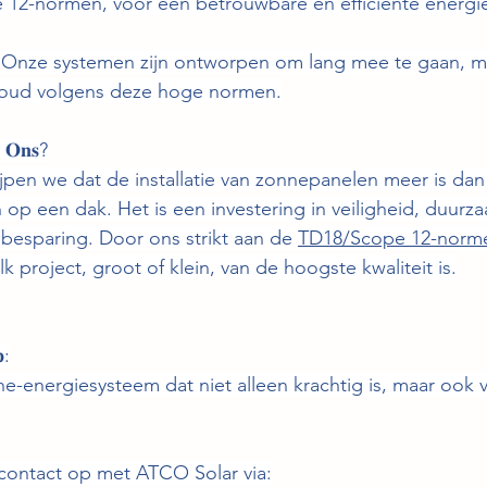
12-normen, voor een betrouwbare en efficiënte energ
𝐥𝐢𝐭𝐞𝐢𝐭: Onze systemen zijn ontworpen om lang mee te gaan,
houd volgens deze hoge normen.
 𝐎𝐧𝐬?
jpen we dat de installatie van zonnepanelen meer is dan 
 op een dak. Het is een investering in veiligheid, duurz
besparing. Door ons strikt aan de 
TD18/Scope 12-norm
 project, groot of klein, van de hoogste kwaliteit is.
:
e-energiesysteem dat niet alleen krachtig is, maar ook v
ontact op met ATCO Solar via: