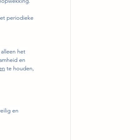
ieopwekking.
 met periodieke 
alleen het 
aamheid en 
en
 te houden, 
eilig en 