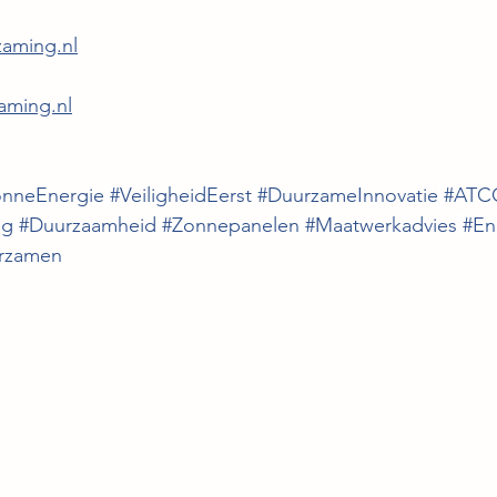
zaming.nl
aming.nl
onneEnergie
#VeiligheidEerst
#DuurzameInnovatie
#ATC
ng
#Duurzaamheid
#Zonnepanelen
#Maatwerkadvies
#En
rzamen