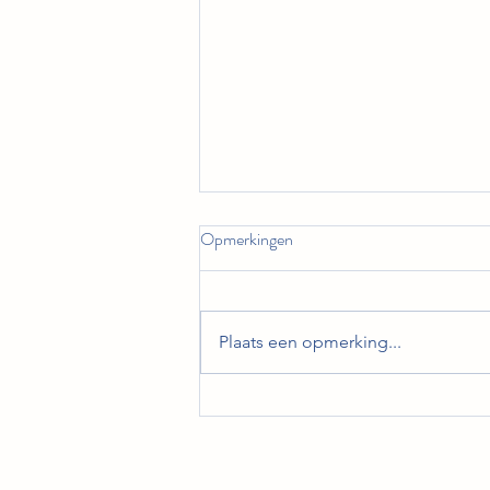
Opmerkingen
Plaats een opmerking...
🔆📊 𝐕𝐞𝐫𝐡𝐞𝐥𝐝𝐞𝐫𝐢𝐧𝐠 𝐨𝐯𝐞𝐫
𝐓𝐞𝐫𝐮𝐠𝐥𝐞𝐯𝐞𝐫𝐤𝐨𝐬𝐭𝐞𝐧 🌍💼