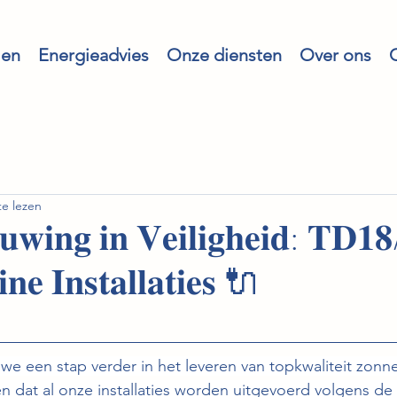
len
Energieadvies
Onze diensten
Over ons
e lezen
𝐰𝐢𝐧𝐠 𝐢𝐧 𝐕𝐞𝐢𝐥𝐢𝐠𝐡𝐞𝐢𝐝: 𝐓𝐃𝟏𝟖
𝐢𝐧𝐞 𝐈𝐧𝐬𝐭𝐚𝐥𝐥𝐚𝐭𝐢𝐞𝐬 🔌
we een stap verder in het leveren van topkwaliteit zonn
en dat al onze installaties worden uitgevoerd volgens de s