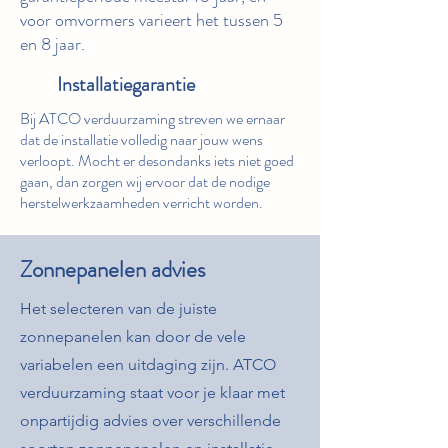
voor omvormers varieert het tussen 5
en 8 jaar.
Installatiegarantie
Bij ATCO verduurzaming streven we ernaar
dat de installatie volledig naar jouw wens
verloopt. Mocht er desondanks iets niet goed
gaan, dan zorgen wij ervoor dat de nodige
herstelwerkzaamheden verricht worden.
Zonnepanelen advies
Het selecteren van de juiste
zonnepanelen kan door de vele
variabelen een uitdaging zijn. ATCO
verduurzaming staat voor je klaar met
onpartijdig advies over verschillende