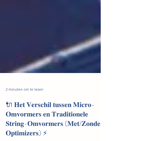
2 minuten om te lezen
🔌 𝐇𝐞𝐭 𝐕𝐞𝐫𝐬𝐜𝐡𝐢𝐥 𝐭𝐮𝐬𝐬𝐞𝐧 𝐌𝐢𝐜𝐫𝐨-
𝐎𝐦𝐯𝐨𝐫𝐦𝐞𝐫𝐬 𝐞𝐧 𝐓𝐫𝐚𝐝𝐢𝐭𝐢𝐨𝐧𝐞𝐥𝐞
𝐒𝐭𝐫𝐢𝐧𝐠-𝐎𝐦𝐯𝐨𝐫𝐦𝐞𝐫𝐬 (𝐌𝐞𝐭/𝐙𝐨𝐧𝐝𝐞𝐫