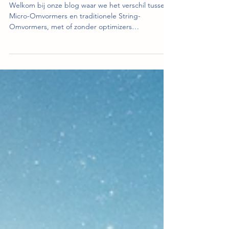
𝐎𝐩𝐭𝐢𝐦𝐢𝐳𝐞𝐫𝐬) ⚡️
Welkom bij onze blog waar we het verschil tussen
Micro-Omvormers en traditionele String-
Omvormers, met of zonder optimizers
verkennen....