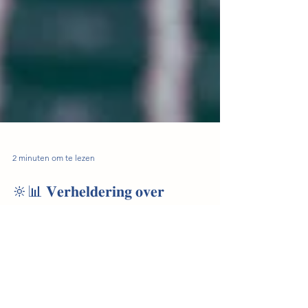
2 minuten om te lezen
🔆📊 𝐕𝐞𝐫𝐡𝐞𝐥𝐝𝐞𝐫𝐢𝐧𝐠 𝐨𝐯𝐞𝐫
𝐓𝐞𝐫𝐮𝐠𝐥𝐞𝐯𝐞𝐫𝐤𝐨𝐬𝐭𝐞𝐧 🌍💼
Bij ATCO Solar hebben we een belangrijke trend
in de energiemarkt opgemerkt: de discussie
rondom terugleverkosten door...